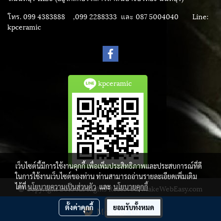
โทร. 099 4383888 ,099 2288333 และ 087 5004040
Line:
kpceramic
kpceramic
เว็บไซต์นี้มีการใช้งานคุกกี้ เพื่อเพิ่มประสิทธิภาพและประสบการณ์ที่ดี
ในการใช้งานเว็บไซต์ของท่าน ท่านสามารถอ่านรายละเอียดเพิ่มเติม
ได้ที่
นโยบายความเป็นส่วนตัว
และ
นโยบายคุกกี้
© Copyright 2015 All Rights Reserved. MakeWebEasy.com
ผู้เข้าชมวันนี้
1
ตั้งค่าคุกกี้
ยอมรับทั้งหมด
Message Us