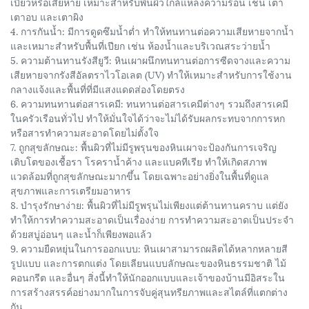
เบี้ยวหรือเสียหาย เหมาะสำหรับพื้นผิวใกล้แหล่งความร้อน เช่น เตา
เตาอบ และเตาผิง
4. การกันน้ำ: มีการดูดซึมน้ำต่ำ ทำให้ทนทานต่อความเสียหายจากน้ำ
และเหมาะสำหรับพื้นที่เปียก เช่น ห้องน้ำและบริเวณสระว่ายน้ำ
5. ความต้านทานรังสียูวี: หินเผาผนึกทนทานต่อการซีดจางและความ
เสียหายจากรังสีอัลตราไวโอเลต (UV) ทำให้เหมาะสำหรับการใช้งาน
กลางแจ้งและพื้นที่ที่มีแสงแดดส่องโดยตรง
6. ความทนทานต่อสารเคมี: ทนทานต่อสารเคมีต่างๆ รวมถึงสารเคมี
ในครัวเรือนทั่วไป ทำให้มั่นใจได้ว่าจะไม่ได้รับผลกระทบจากการหก
หรือสารทำความสะอาดโดยไม่ตั้งใจ
7. ถูกสุขลักษณะ: พื้นผิวที่ไม่มีรูพรุนของหินเผาจะป้องกันการเจริญ
เติบโตของเชื้อรา โรคราน้ำค้าง และแบคทีเรีย ทำให้เกิดสภาพ
แวดล้อมที่ถูกสุขลักษณะมากขึ้น โดยเฉพาะอย่างยิ่งในพื้นที่ดูแล
สุขภาพและการเตรียมอาหาร
8. บำรุงรักษาง่าย: พื้นผิวที่ไม่มีรูพรุนไม่เพียงแต่ต้านทานคราบ แต่ยัง
ทำให้การทำความสะอาดเป็นเรื่องง่าย การทำความสะอาดเป็นประจำ
ด้วยสบู่อ่อนๆ และน้ำก็เพียงพอแล้ว
9. ความยืดหยุ่นในการออกแบบ: หินเผาสามารถผลิตได้หลากหลายสี
รูปแบบ และการตกแต่ง โดยเลียนแบบลักษณะของหินธรรมชาติ ไม้
คอนกรีต และอื่นๆ สิ่งนี้ทำให้นักออกแบบและเจ้าของบ้านมีอิสระใน
การสร้างสรรค์อย่างมากในการจับคู่สุนทรียภาพและสไตล์ที่แตกต่าง
กัน