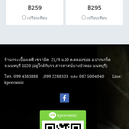
และไม่มีที่ไหนเหมือนแน่นอน
฿259
฿295
คะ!!!! ●กระเบื้องผนัง
เปรียบเทียบ
เปรียบเทียบ
30×45cm. #GQA43181 ผนัง
อ่อน #GQA43182 ผนังเข้ม
ตรม.ละ 295 บาท ●ดอกกลาง
30×45 cm. #GQA43181T-1
#GQA43181T-2 แผ่นละ 90
บาท ● พื้น 30×30cm. ตรม.ละ
ร้านกระเบื้องเคพี เซรามิค
21/9 ม.10 ต.คลองข่อย อ.ปากเกร็ด
295 บาท @สินค้าคุณภาพ
จ.นนทบุรี 11120 (อยู่ใกล้กับรร.สารสาสน์บางบัวทอง นนทบุรี)
โทร. 099 4383888 ,099 2288333 และ 087 5004040
Line:
kpceramic
kpceramic