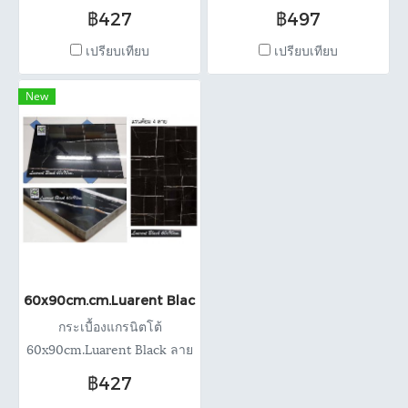
กระแทก ป้องก้นรอยขีดข่วน
เหมือนปูหินธรรมชาติ เงา สวย
฿427
฿497
คุณภาพล้วน แผ่นละ 427 บาท
ทน ป้องกันรอยขีดข่วน....♡♡♡
เปรียบเทียบ
เปรียบเทียบ
ตรม.ละ 790 บาท
ราคาแผ่นละ 497บาท ตรม.ละ
690 บาท
New
60x90cm.cm.Luarent Black
กระเบื้องแกรนิตโต้
60x90cm.Luarent Black ลาย
หินสีดำ 1กล.= 3แผ่น =
฿427
1.62ตรม. ราคา 427 บาทต่อ