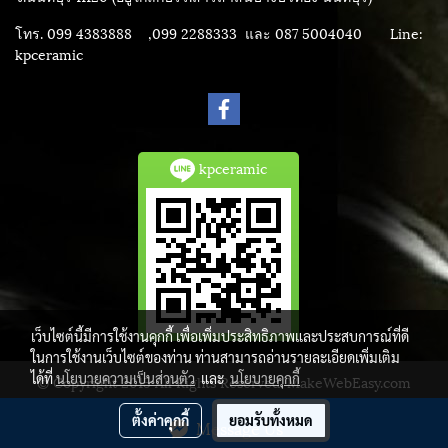
โทร. 099 4383888 ,099 2288333 และ 087 5004040
Line:
kpceramic
kpceramic
เว็บไซต์นี้มีการใช้งานคุกกี้ เพื่อเพิ่มประสิทธิภาพและประสบการณ์ที่ดี
ในการใช้งานเว็บไซต์ของท่าน ท่านสามารถอ่านรายละเอียดเพิ่มเติม
ได้ที่
นโยบายความเป็นส่วนตัว
และ
นโยบายคุกกี้
© Copyright 2015 All Rights Reserved. MakeWebEasy.com
ผู้เข้าชมวันนี้
1
ตั้งค่าคุกกี้
ยอมรับทั้งหมด
Message Us