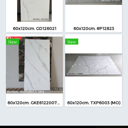
60x120cm. GD126021
60x120cm. #P12823
New
New
60x120cm. GKE6122007_P (TS-I)
60x120cm. TXP6003 (MO)