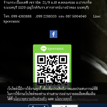
ร้านกระเบื้องเคพี เซรามิค
21/9 ม.10 ต.คลองข่อย อ.ปากเกร็ด
จ.นนทบุรี 11120 (อยู่ใกล้กับรร.สารสาสน์บางบัวทอง นนทบุรี)
โทร. 099 4383888 ,099 2288333 และ 087 5004040
Line:
kpceramic
kpceramic
เว็บไซต์นี้มีการใช้งานคุกกี้ เพื่อเพิ่มประสิทธิภาพและประสบการณ์ที่ดี
ในการใช้งานเว็บไซต์ของท่าน ท่านสามารถอ่านรายละเอียดเพิ่มเติม
ได้ที่
นโยบายความเป็นส่วนตัว
และ
นโยบายคุกกี้
© Copyright 2015 All Rights Reserved. MakeWebEasy.com