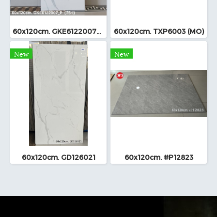
60x120cm. GKE6122007_P (TS-I)
60x120cm. TXP6003 (MO)
New
New
60x120cm. GD126021
60x120cm. #P12823