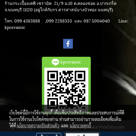
ร้านกระเบื้องเคพี เซรามิค
21/9 ม.10 ต.คลองข่อย อ.ปากเกร็ด
จ.นนทบุรี 11120 (อยู่ใกล้กับรร.สารสาสน์บางบัวทอง นนทบุรี)
โทร. 099 4383888 ,099 2288333 และ 087 5004040
Line:
kpceramic
kpceramic
เว็บไซต์นี้มีการใช้งานคุกกี้ เพื่อเพิ่มประสิทธิภาพและประสบการณ์ที่ดี
ในการใช้งานเว็บไซต์ของท่าน ท่านสามารถอ่านรายละเอียดเพิ่มเติม
ได้ที่
นโยบายความเป็นส่วนตัว
และ
นโยบายคุกกี้
© Copyright 2015 All Rights Reserved. MakeWebEasy.com