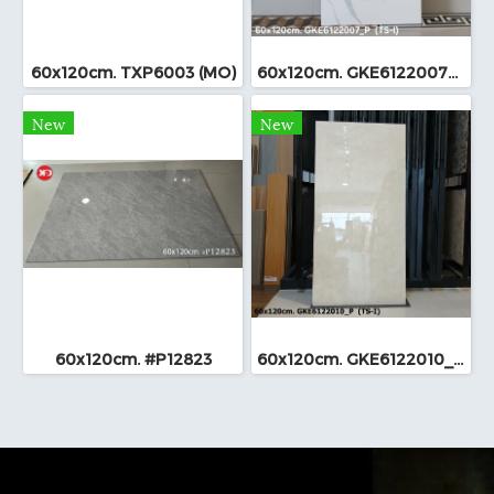
60x120cm. TXP6003 (MO)
60x120cm. GKE6122007_P (TS-I)
New
New
60x120cm. #P12823
60x120cm. GKE6122010_P (TS-I)