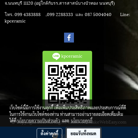
จ.นนทบุรี 11120 (อยู่ใกล้กับรร.สารสาสน์บางบัวทอง นนทบุรี)
โทร. 099 4383888 ,099 2288333 และ 087 5004040
Line:
kpceramic
kpceramic
เว็บไซต์นี้มีการใช้งานคุกกี้ เพื่อเพิ่มประสิทธิภาพและประสบการณ์ที่ดี
ในการใช้งานเว็บไซต์ของท่าน ท่านสามารถอ่านรายละเอียดเพิ่มเติม
ได้ที่
นโยบายความเป็นส่วนตัว
และ
นโยบายคุกกี้
© Copyright 2015 All Rights Reserved. MakeWebEasy.com
ผู้เข้าชมวันนี้
2,116
ตั้งค่าคุกกี้
ยอมรับทั้งหมด
Message Us