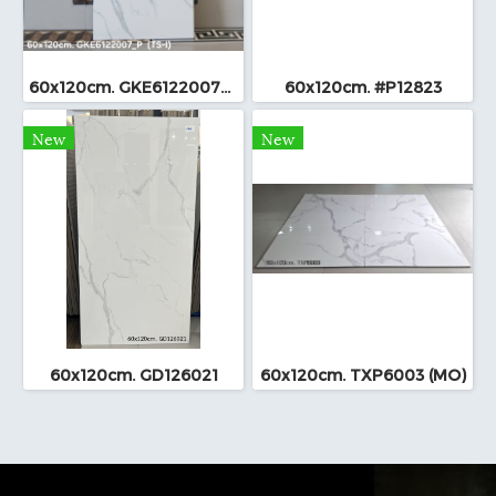
60x120cm. GKE6122007_P (TS-I)
60x120cm. #P12823
New
New
60x120cm. GD126021
60x120cm. TXP6003 (MO)