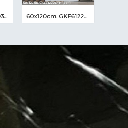
60x120cm. TXP6003 (MO)
60x120cm. GKE6122007_P (TS-I)