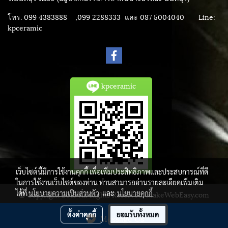
โทร. 099 4383888 ,099 2288333 และ 087 5004040
Line:
kpceramic
kpceramic
เว็บไซต์นี้มีการใช้งานคุกกี้ เพื่อเพิ่มประสิทธิภาพและประสบการณ์ที่ดี
ในการใช้งานเว็บไซต์ของท่าน ท่านสามารถอ่านรายละเอียดเพิ่มเติม
ได้ที่
นโยบายความเป็นส่วนตัว
และ
นโยบายคุกกี้
© Copyright 2015 All Rights Reserved. MakeWebEasy.com
ผู้เข้าชมวันนี้
1
ตั้งค่าคุกกี้
ยอมรับทั้งหมด
Message Us