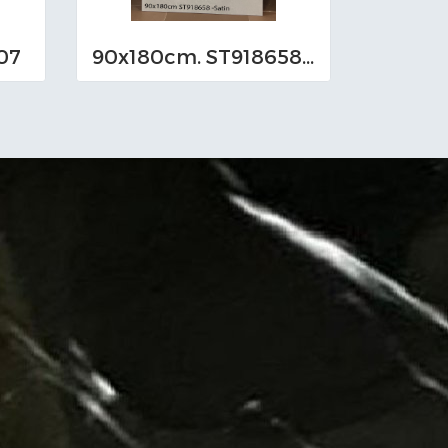
07
90x180cm. ST918658-Satin