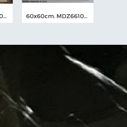
60x60cm. MDZ661010_M (TS-I)
60x60cm. MDZ661007_M (TS-I)