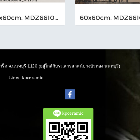
60x60cm. MDZ661012_M (TS-I)
ร็ด จ.นนทบุรี 11120 (อยู่ใกล้กับรร.สารสาสน์บางบัวทอง นนทบุรี)
4040
Line: kpceramic
kpceramic