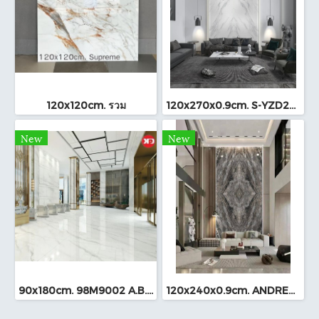
120x120cm. รวม
120x270x0.9cm. S-YZD270926 Bookmatch (หนา 9mm.)
New
New
90x180cm. 98M9002 A.B.C
120x240x0.9cm. ANDRES BROWN Bookmatch (249L-323)