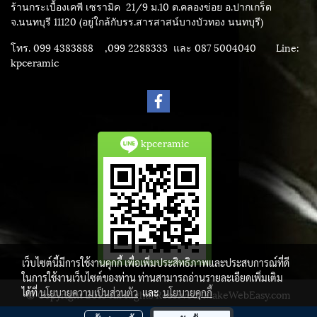
ร้านกระเบื้องเคพี เซรามิค
21/9 ม.10 ต.คลองข่อย อ.ปากเกร็ด
จ.นนทบุรี 11120 (อยู่ใกล้กับรร.สารสาสน์บางบัวทอง นนทบุรี)
โทร. 099 4383888 ,099 2288333 และ 087 5004040
Line:
kpceramic
kpceramic
เว็บไซต์นี้มีการใช้งานคุกกี้ เพื่อเพิ่มประสิทธิภาพและประสบการณ์ที่ดี
ในการใช้งานเว็บไซต์ของท่าน ท่านสามารถอ่านรายละเอียดเพิ่มเติม
ได้ที่
นโยบายความเป็นส่วนตัว
และ
นโยบายคุกกี้
© Copyright 2015 All Rights Reserved. MakeWebEasy.com