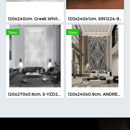
120x240cm. Greek White Sintered Stone Bookmatch
120x240x1cm. SIN1224-945 Sintered Stone Bookmatch
New
New
120x270x0.9cm. S-YZD270926 Bookmatch (หนา 9mm.)
120x240x0.9cm. ANDRES BROWN Bookmatch (249L-323)