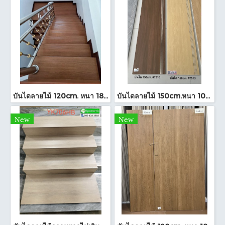
บันไดลายไม้ 120cm. หนา 18 มิล #120-01
บันไดลายไม้ 150cm.หนา 10mm
New
New