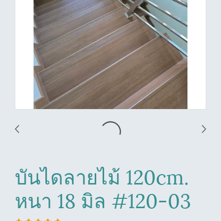
บันไดลายไม้ 120cm.
หนา 18 มิล #120-03