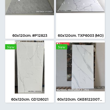
60x120cm. #P12823
60x120cm. TXP6003 (MO)
New
New
60x120cm. GD126021
60x120cm. GKE6122007_P (TS-I)