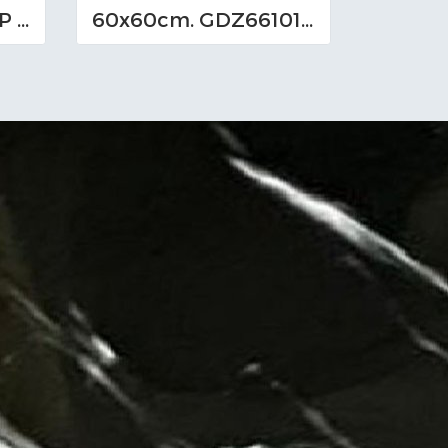
60x60cm. 660301_P (EM-I)
60x60cm. GDZ661012_P (TS-I)