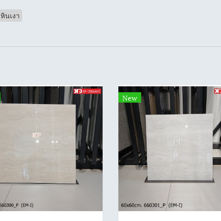
หินเงา
New