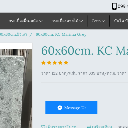
099 
กระเบื้องพื้น-ผนัง
กระเบื้องลายไม้
Cotto
บันได บ
ุ60x60cm.ผิวเงา
60x60cm. KC Marima Grey
60x60cm. KC M
ราคา 122 บาท/แผ่น ราคา 339 บาท/ตร.ม. ราคา 4
Message Us
เพิ่มรายการโปรด
เปรียบเทียบ
Shar