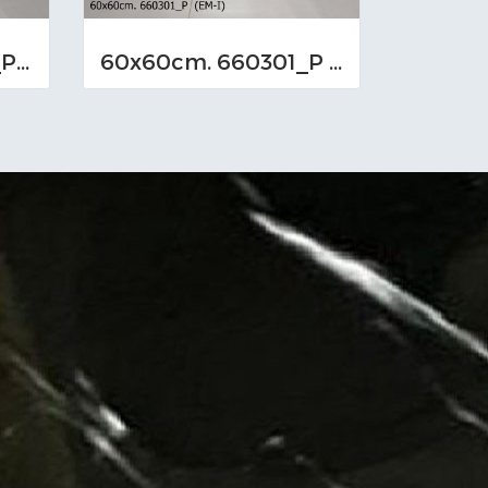
60x60cm. 660299_P (EM-I)
60x60cm. 660301_P (EM-I)