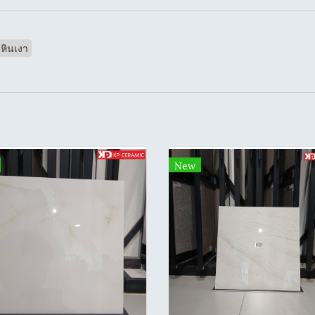
หินเงา
New