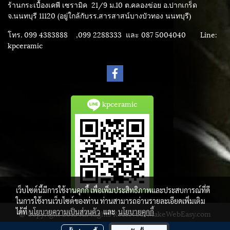
ร้านกระเบื้องเคพี เซรามิค
21/9 ม.10 ต.คลองข่อย อ.ปากเกร็ด
จ.นนทบุรี 11120 (อยู่ใกล้กับรร.สารสาสน์บางบัวทอง นนทบุรี)
โทร. 099 4383888 ,099 2288333 และ 087 5004040
Line:
kpceramic
kpceramic
เว็บไซต์นี้มีการใช้งานคุกกี้ เพื่อเพิ่มประสิทธิภาพและประสบการณ์ที่ดี
ในการใช้งานเว็บไซต์ของท่าน ท่านสามารถอ่านรายละเอียดเพิ่มเติม
ได้ที่
นโยบายความเป็นส่วนตัว
และ
นโยบายคุกกี้
© Copyright 2015 All Rights Reserved. MakeWebEasy.com