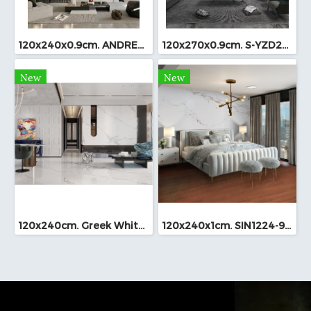
120x240x0.9cm. ANDRES BROWN Bookmatch (249L-323)
120x270x0.9cm. S-YZD270926 Bookmatch (หนา 9mm.)
New
New
120x240cm. Greek White Sintered Stone Bookmatch
120x240x1cm. SIN1224-945 Sintered Stone Bookmatch