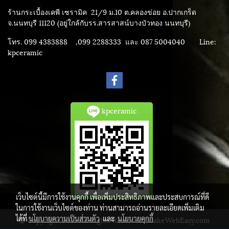
ร้านกระเบื้องเคพี เซรามิค
21/9 ม.10 ต.คลองข่อย อ.ปากเกร็ด
จ.นนทบุรี 11120 (อยู่ใกล้กับรร.สารสาสน์บางบัวทอง นนทบุรี)
โทร. 099 4383888 ,099 2288333 และ 087 5004040
Line:
kpceramic
kpceramic
เว็บไซต์นี้มีการใช้งานคุกกี้ เพื่อเพิ่มประสิทธิภาพและประสบการณ์ที่ดี
ในการใช้งานเว็บไซต์ของท่าน ท่านสามารถอ่านรายละเอียดเพิ่มเติม
ได้ที่
นโยบายความเป็นส่วนตัว
และ
นโยบายคุกกี้
© Copyright 2015 All Rights Reserved. MakeWebEasy.com