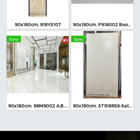
90x180cm. 918YS107
90x180cm. P918002 Bookmatch
New
New
90x180cm. 98M9002 A.B.C
90x180cm. ST918658-Satin