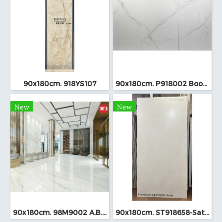
90x180cm. 918YS107
90x180cm. P918002 Bookmatch
New
New
90x180cm. 98M9002 A.B.C
90x180cm. ST918658-Satin