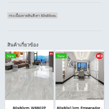
กระเบื้องลายหินสีเทา 80x80cm.
สินค้าเกี่ยวข้อง
New
New
80x80cm. W8802P
80x80x1.1cm. Emperador grey พอล์ชเลน ไทล์