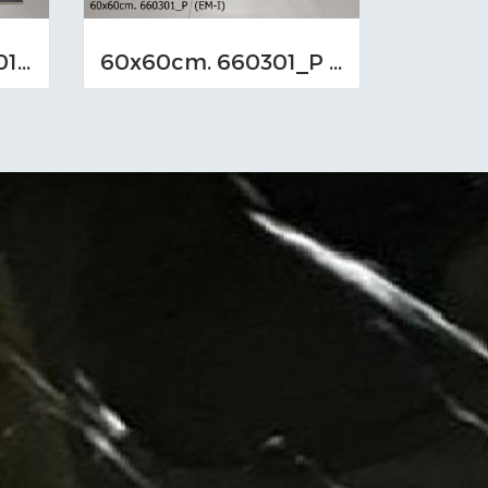
60x60cm. GDZ661012_P (TS-I)
60x60cm. 660301_P (EM-I)