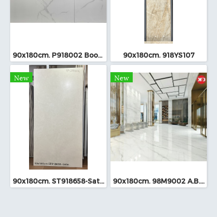
90x180cm. P918002 Bookmatch
90x180cm. 918YS107
New
New
90x180cm. ST918658-Satin
90x180cm. 98M9002 A.B.C