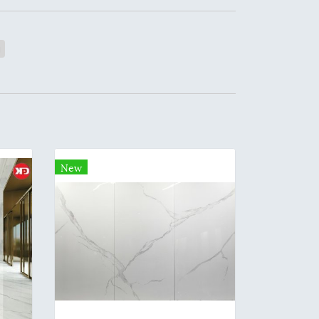
ย
New