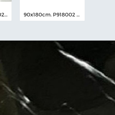
90x180cm. 98M9002 A.B.C
90x180cm. P918002 Bookmatch