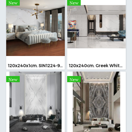
New
New
120x240x1cm. SIN1224-945 Sintered Stone Bookmatch
120x240cm. Greek White Sintered Stone Bookmatch
New
New