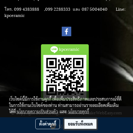
โทร. 099 4383888 ,099 2288333 และ 087 5004040
Line:
kpceramic
kpceramic
เว็บไซต์นี้มีการใช้งานคุกกี้ เพื่อเพิ่มประสิทธิภาพและประสบการณ์ที่ดี
ในการใช้งานเว็บไซต์ของท่าน ท่านสามารถอ่านรายละเอียดเพิ่มเติม
ได้ที่
นโยบายความเป็นส่วนตัว
และ
นโยบายคุกกี้
© Copyright 2015 All Rights Reserved. MakeWebEasy.com
ผู้เข้าชมวันนี้
1,836
ตั้งค่าคุกกี้
ยอมรับทั้งหมด
Message Us
Powered by
MakeWebEasy.com