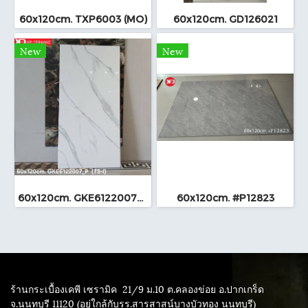
60x120cm. TXP6003 (MO)
60x120cm. GD126021
New
New
60x120cm. GKE6122007_P (TS-I)
60x120cm. #P12823
ร้านกระเบื้องเคพี เซรามิค
21/9 ม.10 ต.คลองข่อย อ.ปากเกร็ด
จ.นนทบุรี 11120 (อยู่ใกล้กับรร.สารสาสน์บางบัวทอง นนทบุรี)