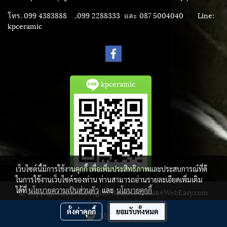
โทร. 099 4383888 ,099 2288333 และ 087 5004040
Line:
kpceramic
kpceramic
เว็บไซต์นี้มีการใช้งานคุกกี้ เพื่อเพิ่มประสิทธิภาพและประสบการณ์ที่ดี
ในการใช้งานเว็บไซต์ของท่าน ท่านสามารถอ่านรายละเอียดเพิ่มเติม
ได้ที่
นโยบายความเป็นส่วนตัว
และ
นโยบายคุกกี้
© Copyright 2015 All Rights Reserved. MakeWebEasy.com
ผู้เข้าชมวันนี้
216
ตั้งค่าคุกกี้
ยอมรับทั้งหมด
Message Us
Powered by
MakeWebEasy.com