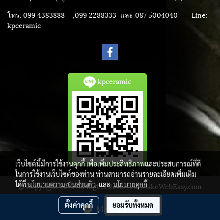
โทร. 099 4383888 ,099 2288333 และ 087 5004040
Line:
kpceramic
kpceramic
เว็บไซต์นี้มีการใช้งานคุกกี้ เพื่อเพิ่มประสิทธิภาพและประสบการณ์ที่ดี
ในการใช้งานเว็บไซต์ของท่าน ท่านสามารถอ่านรายละเอียดเพิ่มเติม
ได้ที่
นโยบายความเป็นส่วนตัว
และ
นโยบายคุกกี้
© Copyright 2015 All Rights Reserved. MakeWebEasy.com
ผู้เข้าชมวันนี้
1,979
ตั้งค่าคุกกี้
ยอมรับทั้งหมด
Message Us
Powered by
MakeWebEasy.com