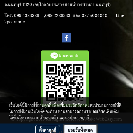
จ.นนทบุรี 11120 (อยู่ใกล้กับรร.สารสาสน์บางบัวทอง นนทบุรี)
โทร. 099 4383888 ,099 2288333 และ 087 5004040
Line:
kpceramic
kpceramic
เว็บไซต์นี้มีการใช้งานคุกกี้ เพื่อเพิ่มประสิทธิภาพและประสบการณ์ที่ดี
ในการใช้งานเว็บไซต์ของท่าน ท่านสามารถอ่านรายละเอียดเพิ่มเติม
ได้ที่
นโยบายความเป็นส่วนตัว
และ
นโยบายคุกกี้
© Copyright 2015 All Rights Reserved. MakeWebEasy.com
ผู้เข้าชมวันนี้
2,419
ตั้งค่าคุกกี้
ยอมรับทั้งหมด
Message Us