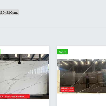
ง 160x320cm.
New