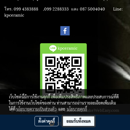
โทร. 099 4383888 ,099 2288333 และ 087 5004040
Line:
kpceramic
kpceramic
เว็บไซต์นี้มีการใช้งานคุกกี้ เพื่อเพิ่มประสิทธิภาพและประสบการณ์ที่ดี
ในการใช้งานเว็บไซต์ของท่าน ท่านสามารถอ่านรายละเอียดเพิ่มเติม
ได้ที่
นโยบายความเป็นส่วนตัว
และ
นโยบายคุกกี้
© Copyright 2015 All Rights Reserved. MakeWebEasy.com
ผู้เข้าชมวันนี้
6,734
ตั้งค่าคุกกี้
ยอมรับทั้งหมด
Message Us
Powered by
MakeWebEasy.com