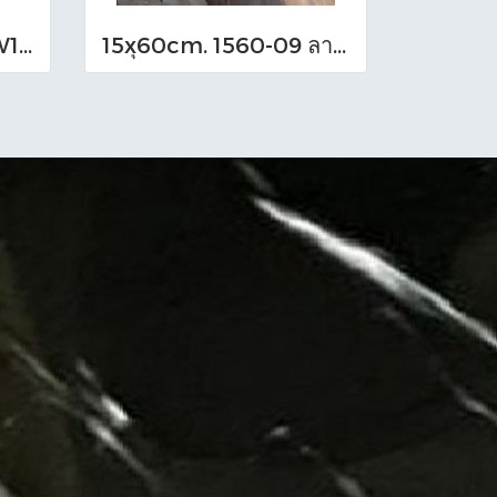
15x60cm. WM384,W15603,W1609A
15xุ60cm. 1560-09 ลายไม้โอ๊ค น้ำตาล