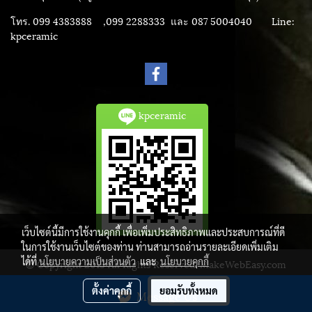
โทร. 099 4383888 ,099 2288333 และ 087 5004040
Line:
kpceramic
kpceramic
เว็บไซต์นี้มีการใช้งานคุกกี้ เพื่อเพิ่มประสิทธิภาพและประสบการณ์ที่ดี
ในการใช้งานเว็บไซต์ของท่าน ท่านสามารถอ่านรายละเอียดเพิ่มเติม
ได้ที่
นโยบายความเป็นส่วนตัว
และ
นโยบายคุกกี้
© Copyright 2015 All Rights Reserved. MakeWebEasy.com
ผู้เข้าชมวันนี้
1
ตั้งค่าคุกกี้
ยอมรับทั้งหมด
Message Us
Powered by
MakeWebEasy.com