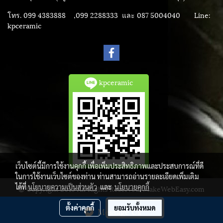
โทร. 099 4383888 ,099 2288333 และ 087 5004040
Line:
kpceramic
kpceramic
เว็บไซต์นี้มีการใช้งานคุกกี้ เพื่อเพิ่มประสิทธิภาพและประสบการณ์ที่ดี
ในการใช้งานเว็บไซต์ของท่าน ท่านสามารถอ่านรายละเอียดเพิ่มเติม
ได้ที่
นโยบายความเป็นส่วนตัว
และ
นโยบายคุกกี้
© Copyright 2015 All Rights Reserved. MakeWebEasy.com
ผู้เข้าชมวันนี้
1
ตั้งค่าคุกกี้
ยอมรับทั้งหมด
Message Us
Powered by
MakeWebEasy.com