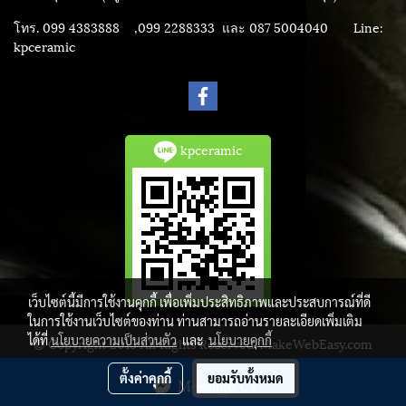
โทร. 099 4383888 ,099 2288333 และ 087 5004040
Line:
kpceramic
kpceramic
เว็บไซต์นี้มีการใช้งานคุกกี้ เพื่อเพิ่มประสิทธิภาพและประสบการณ์ที่ดี
ในการใช้งานเว็บไซต์ของท่าน ท่านสามารถอ่านรายละเอียดเพิ่มเติม
ได้ที่
นโยบายความเป็นส่วนตัว
และ
นโยบายคุกกี้
© Copyright 2015 All Rights Reserved. MakeWebEasy.com
ผู้เข้าชมวันนี้
1
ตั้งค่าคุกกี้
ยอมรับทั้งหมด
Message Us
Powered by
MakeWebEasy.com