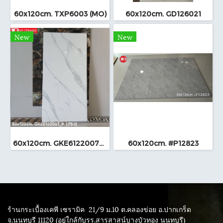
60x120cm. TXP6003 (MO)
60x120cm. GD126021
New
New
60x120cm. GKE6122007_P (TS-I)
60x120cm. #P12823
ร้านกระเบื้องเคพี เซรามิค
21/9 ม.10 ต.คลองข่อย อ.ปากเกร็ด
จ.นนทบุรี 11120 (อยู่ใกล้กับรร.สารสาสน์บางบัวทอง นนทบุรี)