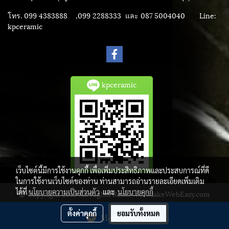
โทร. 099 4383888 ,099 2288333 และ 087 5004040
Line:
kpceramic
kpceramic
เว็บไซต์นี้มีการใช้งานคุกกี้ เพื่อเพิ่มประสิทธิภาพและประสบการณ์ที่ดี
ในการใช้งานเว็บไซต์ของท่าน ท่านสามารถอ่านรายละเอียดเพิ่มเติม
ได้ที่
นโยบายความเป็นส่วนตัว
และ
นโยบายคุกกี้
© Copyright 2015 All Rights Reserved. MakeWebEasy.com
ผู้เข้าชมวันนี้
6,056
ตั้งค่าคุกกี้
ยอมรับทั้งหมด
Message Us
Powered by
MakeWebEasy.com