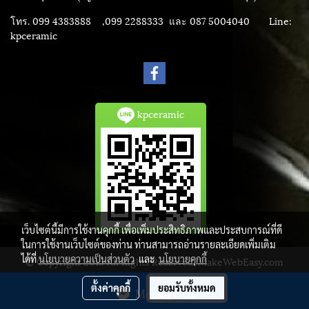
โทร. 099 4383888 ,099 2288333 และ 087 5004040
Line:
kpceramic
kpceramic
เว็บไซต์นี้มีการใช้งานคุกกี้ เพื่อเพิ่มประสิทธิภาพและประสบการณ์ที่ดี
ในการใช้งานเว็บไซต์ของท่าน ท่านสามารถอ่านรายละเอียดเพิ่มเติม
ได้ที่
นโยบายความเป็นส่วนตัว
และ
นโยบายคุกกี้
© Copyright 2015 All Rights Reserved. MakeWebEasy.com
ผู้เข้าชมวันนี้
1,406
ตั้งค่าคุกกี้
ยอมรับทั้งหมด
Message Us
Powered by
MakeWebEasy.com