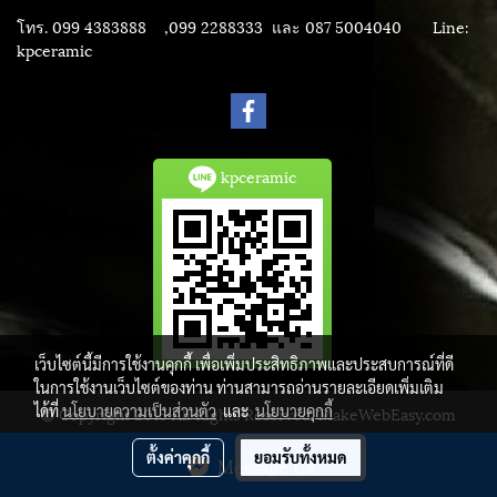
โทร. 099 4383888 ,099 2288333 และ 087 5004040
Line:
kpceramic
kpceramic
เว็บไซต์นี้มีการใช้งานคุกกี้ เพื่อเพิ่มประสิทธิภาพและประสบการณ์ที่ดี
ในการใช้งานเว็บไซต์ของท่าน ท่านสามารถอ่านรายละเอียดเพิ่มเติม
ได้ที่
นโยบายความเป็นส่วนตัว
และ
นโยบายคุกกี้
© Copyright 2015 All Rights Reserved. MakeWebEasy.com
ผู้เข้าชมวันนี้
1
ตั้งค่าคุกกี้
ยอมรับทั้งหมด
Message Us
Powered by
MakeWebEasy.com