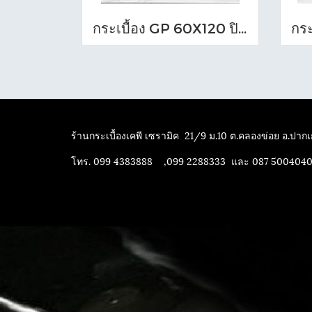
กระเบื้อง GP 60X120 ปิอาเซนซ่า เทา (HYG) NAT R/TPM
ร้านกระเบื้องเคพี เซรามิค
21/9 ม.10 ต.คลองข่อย อ.ปากเก
โทร. 099 4383888 ,099 2288333 และ 087 500