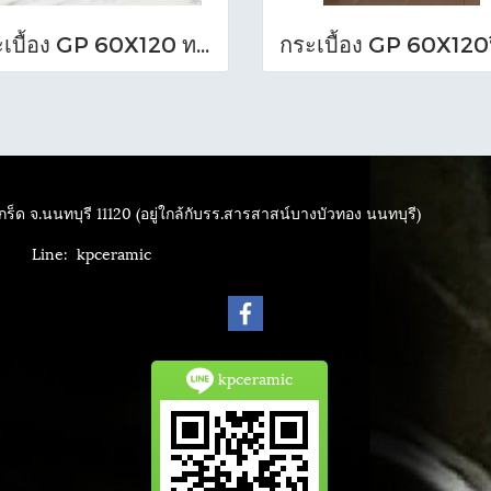
กระเบื้อง GP 60X120 ทราวาทีน เทา (POL)ตัดขอบ PM
ร็ด จ.นนทบุรี 11120 (อยู่ใกล้กับรร.สารสาสน์บางบัวทอง นนทบุรี)
4040
Line: kpceramic
kpceramic