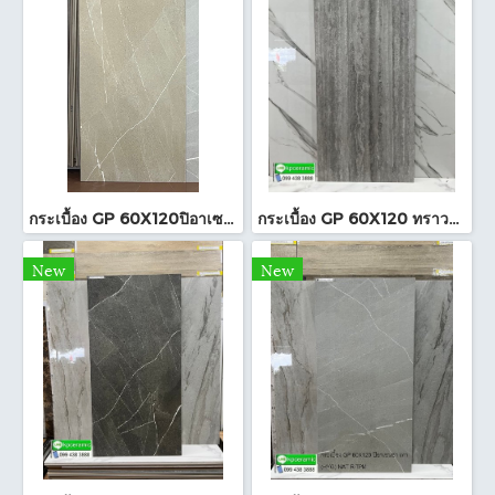
กระเบื้อง GP 60X120ปิอาเซนซ่า แซนด์ (HYG)NAT R/TPM
กระเบื้อง GP 60X120 ทราวาทีน เทา (POL)ตัดขอบ PM
New
New