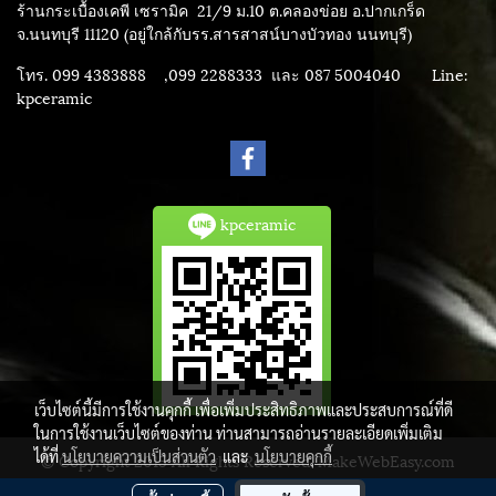
ร้านกระเบื้องเคพี เซรามิค
21/9 ม.10 ต.คลองข่อย อ.ปากเกร็ด
จ.นนทบุรี 11120 (อยู่ใกล้กับรร.สารสาสน์บางบัวทอง นนทบุรี)
โทร. 099 4383888 ,099 2288333 และ 087 5004040
Line:
kpceramic
kpceramic
เว็บไซต์นี้มีการใช้งานคุกกี้ เพื่อเพิ่มประสิทธิภาพและประสบการณ์ที่ดี
ในการใช้งานเว็บไซต์ของท่าน ท่านสามารถอ่านรายละเอียดเพิ่มเติม
ได้ที่
นโยบายความเป็นส่วนตัว
และ
นโยบายคุกกี้
© Copyright 2015 All Rights Reserved. MakeWebEasy.com