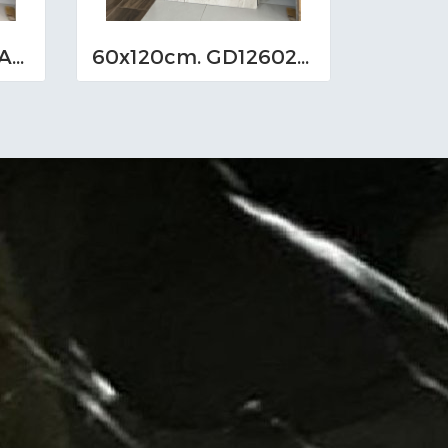
60x120cm. GD126LA06 (MO)
60x120cm. GD126022 (MO)