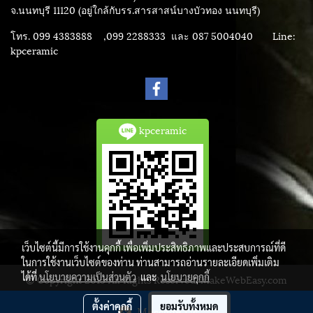
จ.นนทบุรี 11120 (อยู่ใกล้กับรร.สารสาสน์บางบัวทอง นนทบุรี)
โทร. 099 4383888 ,099 2288333 และ 087 5004040
Line:
kpceramic
kpceramic
เว็บไซต์นี้มีการใช้งานคุกกี้ เพื่อเพิ่มประสิทธิภาพและประสบการณ์ที่ดี
ในการใช้งานเว็บไซต์ของท่าน ท่านสามารถอ่านรายละเอียดเพิ่มเติม
ได้ที่
นโยบายความเป็นส่วนตัว
และ
นโยบายคุกกี้
© Copyright 2015 All Rights Reserved. MakeWebEasy.com
ผู้เข้าชมทั้งหมด
3,782,664
ตั้งค่าคุกกี้
ยอมรับทั้งหมด
Message Us