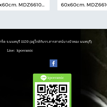
60x60cm. MDZ661012_M (TS-I)
ร็ด จ.นนทบุรี 11120 (อยู่ใกล้กับรร.สารสาสน์บางบัวทอง นนทบุรี)
4040
Line: kpceramic
kpceramic