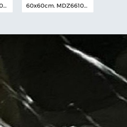
60x60cm. MDZ661013_M (TS-I)
60x60cm. MDZ661010_M (TS-I)