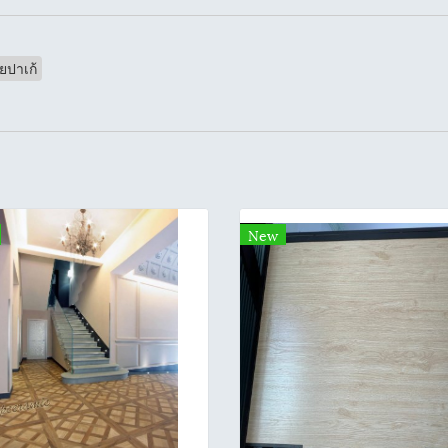
ยปาเก้
New