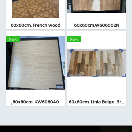
60x60cm. French wood
60x60cm.W606002N
New
New
ุุ60x60cm. KW606040
60x60cm. Linia Beige ,Brown