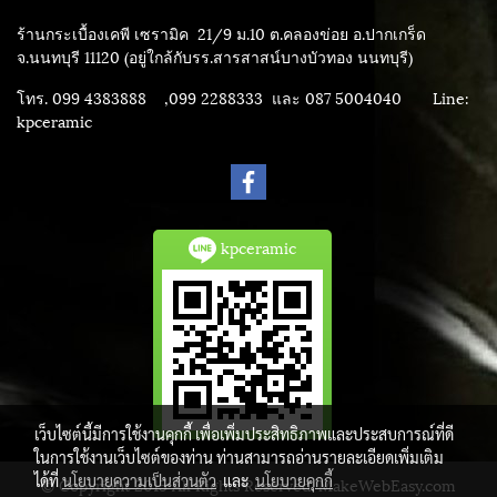
ร้านกระเบื้องเคพี เซรามิค
21/9 ม.10 ต.คลองข่อย อ.ปากเกร็ด
จ.นนทบุรี 11120 (อยู่ใกล้กับรร.สารสาสน์บางบัวทอง นนทบุรี)
โทร. 099 4383888 ,099 2288333 และ 087 5004040
Line:
kpceramic
kpceramic
เว็บไซต์นี้มีการใช้งานคุกกี้ เพื่อเพิ่มประสิทธิภาพและประสบการณ์ที่ดี
ในการใช้งานเว็บไซต์ของท่าน ท่านสามารถอ่านรายละเอียดเพิ่มเติม
ได้ที่
นโยบายความเป็นส่วนตัว
และ
นโยบายคุกกี้
© Copyright 2015 All Rights Reserved. MakeWebEasy.com