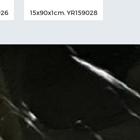
026
15x90x1cm. YR159028