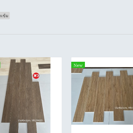
าเข้ม
New